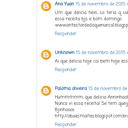
Ana Yuan
15 de novembro de 2015 à
Um que delicia hein, so teria q su
essa receita bjs e bom domingo
www.antestardedoquenunca1.blogs
Responder
Unknown
15 de novembro de 2015 à
Ai que delicia hoje cai bem hoje es
Responder
Paloma oliveira
15 de novembro de 
Hummmmm, que delicia Anninhaa
Nunca vi essa receita! Se tem qu
Bjinhooos
http://obaesmaltes.blogspot.com.br
Responder