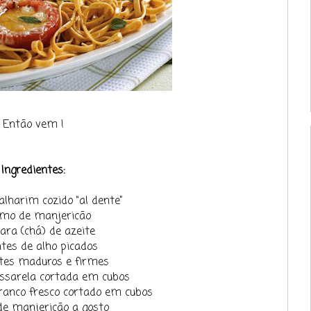
Então vem !
Ingredientes:
alharim cozido “al dente”
ramo de manjericão
cara (chá) de azeite
ntes de alho picados
ates maduros e firmes
ussarela cortada em cubos
branco fresco cortado em cubos
 de manjericão a gosto