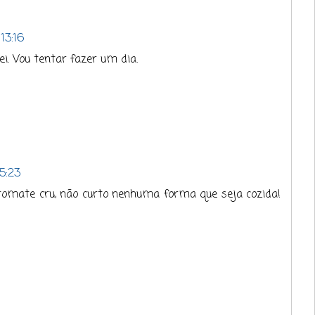
13:16
i. Vou tentar fazer um dia.
5:23
tomate cru, não curto nenhuma forma que seja cozida!