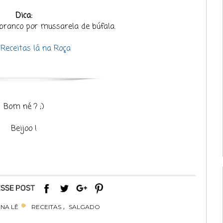
Dica:
 branco por mussarela de búfala.
:
Receitas lá na Roça
Bom né ? ;)
Beijoo !
,
NA LÊ
RECEITAS
SALGADO