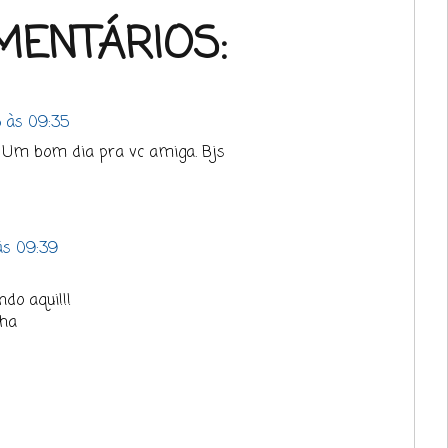
MENTÁRIOS:
 às 09:35
! Um bom dia pra vc amiga. Bjs
às 09:39
do aqui!!!
aha