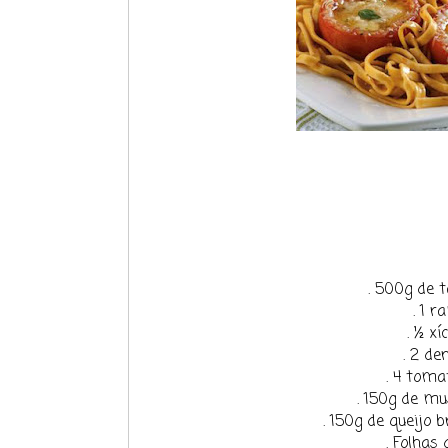
. 500g de t
. 1 
. ½ xí
. 2 de
. 4 tom
. 150g de m
. 150g de queijo 
. Folhas