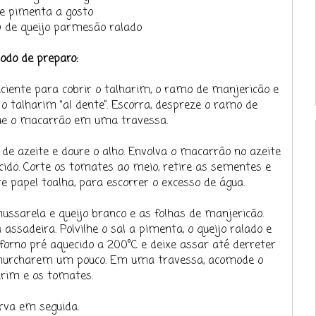
l e pimenta a gosto
á) de queijo parmesão ralado
odo de preparo:
ciente para cobrir o talharim, o ramo de manjericão e
 o talharim “al dente”. Escorra, despreze o ramo de
ue o macarrão em uma travessa.
de azeite e doure o alho. Envolva o macarrão no azeite
ido. Corte os tomates ao meio, retire as sementes e
re papel toalha, para escorrer o excesso de água.
ssarela e queijo branco e as folhas de manjericão.
ssadeira. Polvilhe o sal a pimenta, o queijo ralado e
forno pré aquecido a 200°C e deixe assar até derreter
 murcharem um pouco. Em uma travessa, acomode o
arim e os tomates.
rva em seguida.