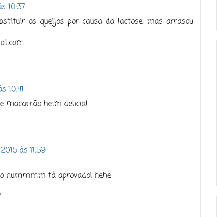
s 10:37
bstituir os queijos por causa da lactose, mas arrasou
pot.com
s 10:41
se macarrão heim delicia!
2015 às 11:59
!
eijo hummmm tá aprovado! hehe
/