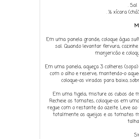
. Sa
. ½ xícara (ch
M
Em uma panela grande, coloque água sufi
sal. Quando levantar fervura, cozinhe
manjericão e coloq
Em uma panela, aqueça 3 colheres (sopa) 
com o alho e reserve, mantendo-o aquec
coloque-os virados para baixo, sob
Em uma tigela, misture os cubos de mu
Recheie os tomates, coloque-os em uma a
regue com o restante do azeite. Leve ao 
totalmente os queijos e os tomates
talh
Si