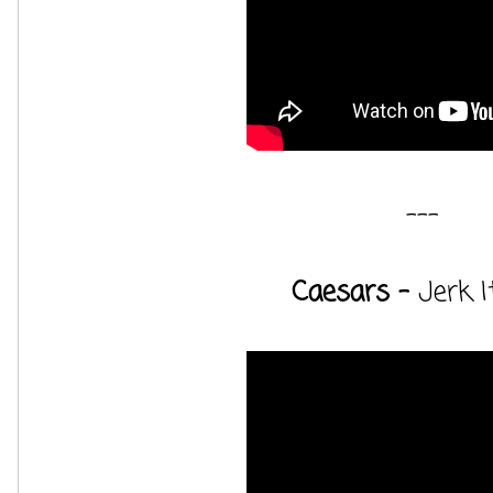
---
Caesars -
Jerk I