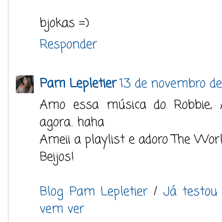
bjokas =)
Responder
Pam Lepletier
13 de novembro de
Amo essa música do Robbie, A
agora.. haha
Ameii a playlist e adoro The Worl
Beijos!
Blog Pam Lepletier
/
Já testou
vem ver