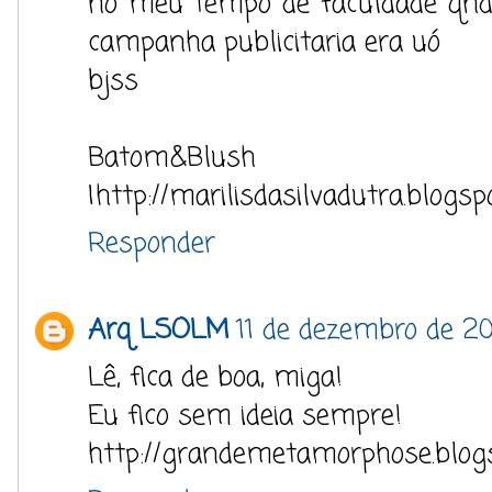
no meu tempo de faculdade qnd
campanha publicitaria era uó
bjss
Batom&Blush
|http://marilisdasilvadutra.blogsp
Responder
Arq LSOLM
11 de dezembro de 20
Lê, fica de boa, miga!
Eu fico sem ideia sempre!
http://grandemetamorphose.blogs