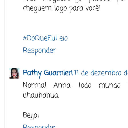
cheguem logo para você!
#DoQueEuLeio
Responder
Pathy Guarnieri
11 de dezembro d
Normal Anna, todo mundo t
uhauhahua.
Beijo!
Responder