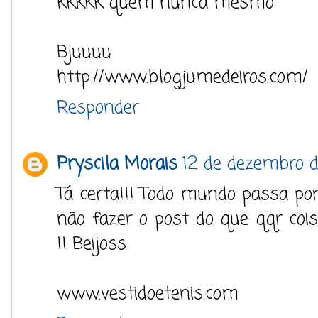
kkkkk quem nunca mesmo
Bjuuuu
http://www.blogjumedeiros.com/
Responder
Pryscila Morais
12 de dezembro d
Tá certa!!! Todo mundo passa por
não fazer o post do que qqr co
!! Beijoss
www.vestidoetenis.com