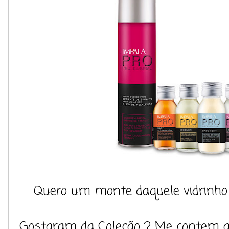
Quero um monte daquele vidrinho d
Gostaram da Coleção ? Me contem aq