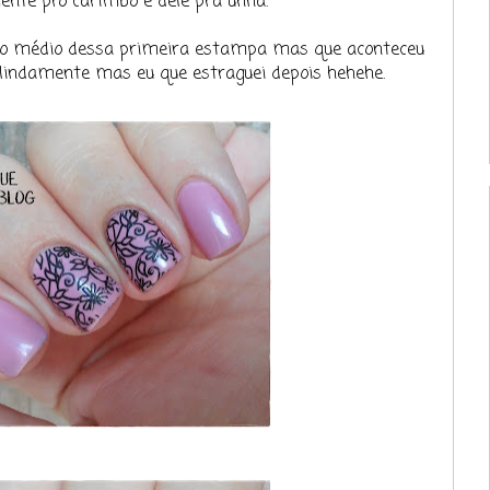
ente pro carimbo e dele pra unha.
edo médio dessa primeira estampa mas que aconteceu
 lindamente mas eu que estraguei depois hehehe.