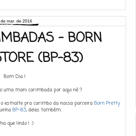
 de mar. de 2016
IMBADAS - BORN
STORE (BP-83)
Bom Dia !
o uma mani carimbada por aqui né ?
 o esmalte pra carimbo da nossa parceira
Born Pretty
uinha
BP-83
, deles também.
ha que lindo ! :)