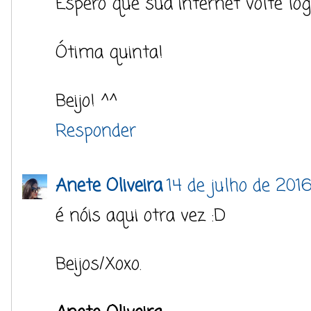
Espero que sua internet volte log
Ótima quinta!
Beijo! ^^
Responder
Anete Oliveira
14 de julho de 201
é nóis aqui otra vez :D
Beijos/Xoxo.