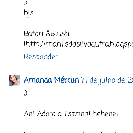
;)
bjs
Batom&Blush
|http://marilisdasilvadutra.blogsp
Responder
Amanda Mércuri
14 de julho de 2
;)
Ah! Adoro a listinha! hehehe!