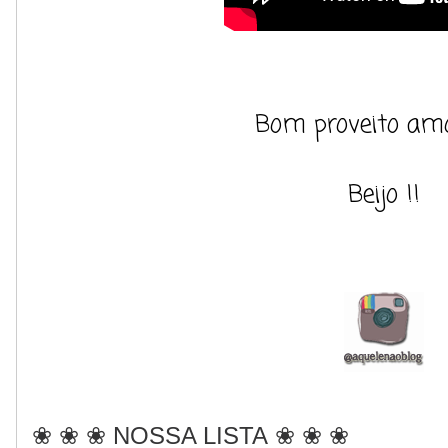
Bom proveito amo
Beijo !!
❀
❀
❀ NOSSA LISTA
❀
❀
❀