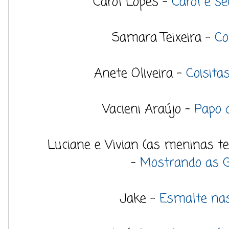
Carol Lopes -
Carol e s
Samara Teixeira -
Co
Anete Oliveira -
Coisita
Vacieni Araújo -
Papo 
Luciane e Vivian (as meninas te
-
Mostrando as 
Jake -
Esmalte na