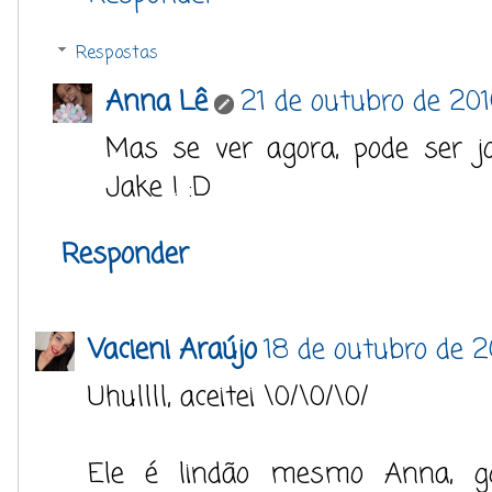
Respostas
Anna Lê
21 de outubro de 20
Mas se ver agora, pode ser j
Jake ! :D
Responder
Vacieni Araújo
18 de outubro de 
Uhullll, aceitei \0/\0/\0/
Ele é lindão mesmo Anna, g