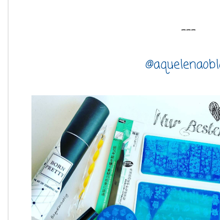
---
@aquelenaobl