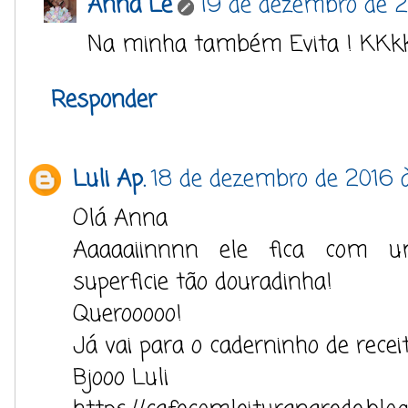
Anna Lê
19 de dezembro de 2
Na minha também Evita ! KKk
Responder
Luli Ap.
18 de dezembro de 2016 
Olá Anna
Aaaaaiinnnn ele fica com 
superficie tão douradinha!
Querooooo!
Já vai para o caderninho de receit
Bjooo Luli