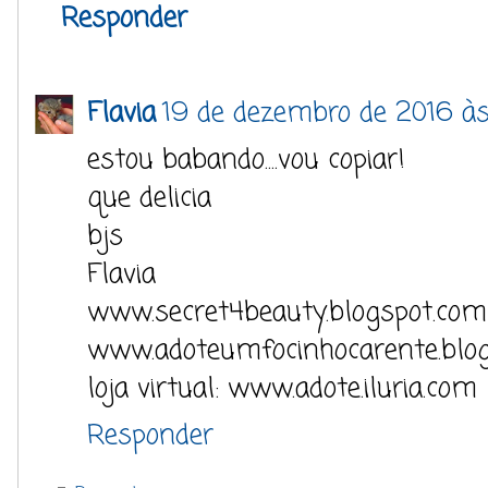
Responder
Flavia
19 de dezembro de 2016 à
estou babando....vou copiar!
que delicia
bjs
Flavia
www.secret4beauty.blogspot.com
www.adoteumfocinhocarente.blo
loja virtual: www.adote.iluria.com
Responder