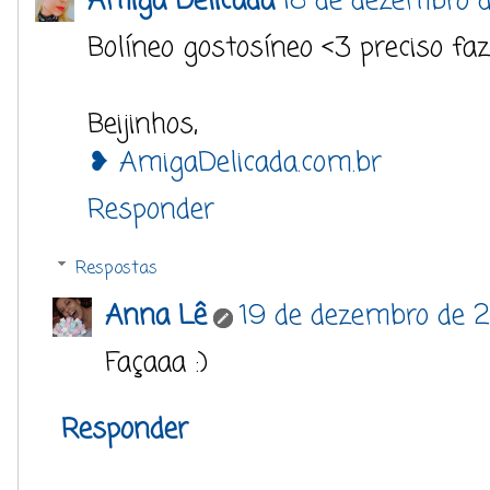
Amiga Delicada
18 de dezembro d
Bolíneo gostosíneo <3 preciso faz
Beijinhos,
❥ AmigaDelicada.com.br
Responder
Respostas
Anna Lê
19 de dezembro de 2
Façaaa :)
Responder