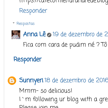
https://cafecomleituranarede.blo
Responder
Respostas
Anna Lê
19 de dezembro de 2
Fica com cara de pudim né ? Tô 
Responder
Sunnyeri
18 de dezembro de 2016
Mmm- so delicious!
I`m following ur blog with a gre
Please join me