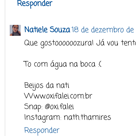
Responder
Natiele Souza
18 de dezembro de 
Que gostoooooozura! Já vou tenta
To com água na boca :(
Beijos da nati
Www.oxifalei.com.br
Snap: @oxi.falei
Instagram: nath.thamires
Responder