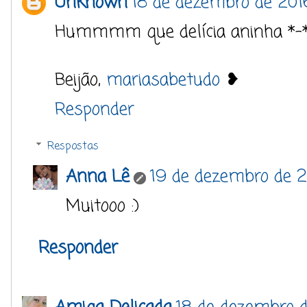
Unknown
18 de dezembro de 201
Hummmm que delícia aninha *-
Beijão,
mariasabetudo
❥
Responder
Respostas
Anna Lê
19 de dezembro de 2
Muitooo :)
Responder