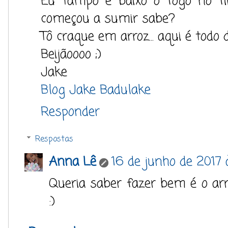
Eu tampo e baixo o fogo no fin
começou a sumir sabe?
Tô craque em arroz... aqui é todo d
Beijãoooo ;)
Jake
Blog Jake Badulake
Responder
Respostas
Anna Lê
16 de junho de 2017 
Queria saber fazer bem é o arro
:)