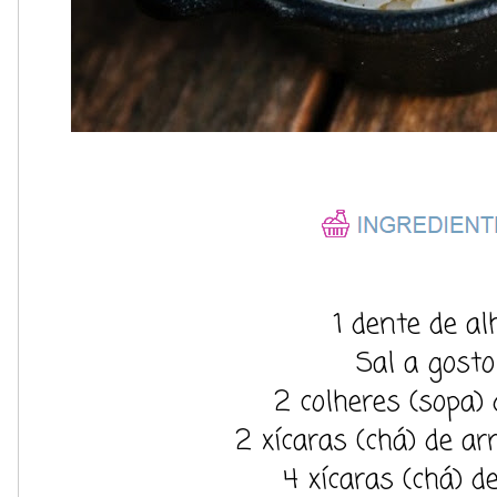
1 dente de al
Sal a gosto
2 colheres (sopa) 
2 xícaras (chá) de ar
4 xícaras (chá) d