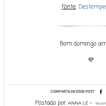
Fonte
:
Destempe
Bom domingo am
💜
Postado por
ANNA LÊ
RECEI