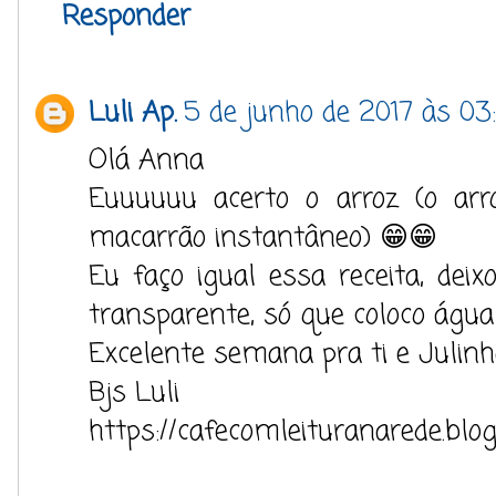
Responder
Luli Ap.
5 de junho de 2017 às 03
Olá Anna
Euuuuuu acerto o arroz (o arr
macarrão instantâneo) 😁😁
Eu faço igual essa receita, deix
transparente, só que coloco água
Excelente semana pra ti e Julin
Bjs Luli
https://cafecomleituranarede.blo