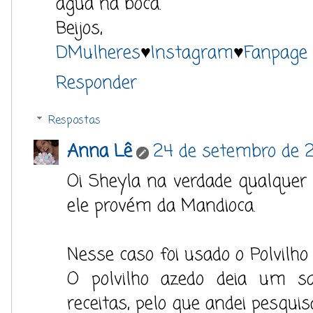
água na boca.
Beijos,
DMulheres
♥
Instagram
♥
Fanpage
Responder
Respostas
Anna Lê
24 de setembro de 2
Oi Sheyla na verdade qualquer p
ele provém da Mandioca.
Nesse caso foi usado o Polvilho 
O polvilho azedo deia um s
receitas, pelo que andei pesquis