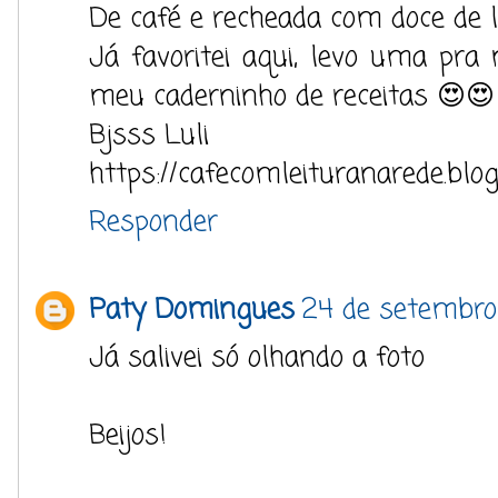
De café e recheada com doce de le
Já favoritei aqui, levo uma pr
meu caderninho de receitas 😍😍
Bjsss Luli
https://cafecomleituranarede.blo
Responder
Paty Domingues
24 de setembro 
Já salivei só olhando a foto
Beijos!