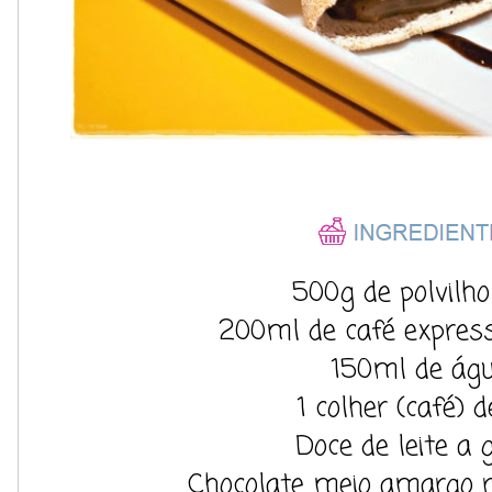
500g de polvilho
200ml de café expres
150ml de ág
1 colher (café) d
Doce de leite a 
Chocolate meio amargo r