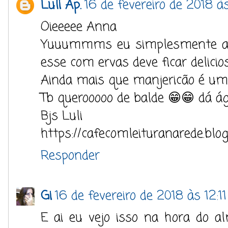
Luli Ap.
16 de fevereiro de 2018 às
Oieeeee Anna
Yuuummms eu simplesmente amo
esse com ervas deve ficar delicio
Ainda mais que manjericão é um
Tb querooooo de balde 😁😁 dá á
Bjs Luli
https://cafecomleituranarede.blo
Responder
Gi
16 de fevereiro de 2018 às 12:11
E ai eu vejo isso na hora do 