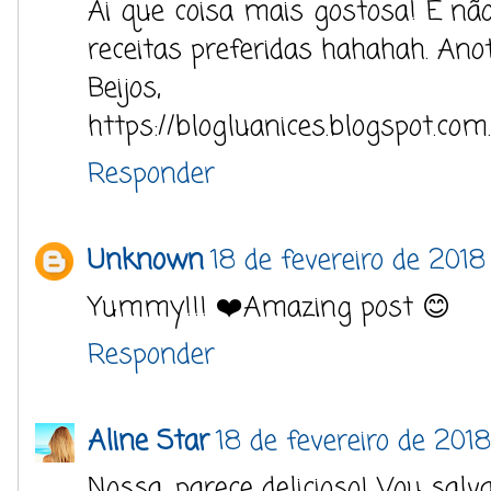
Ai que coisa mais gostosa! E não 
receitas preferidas hahahah. Anot
Beijos,
https://blogluanices.blogspot.com
Responder
Unknown
18 de fevereiro de 2018
Yummy!!! ❤️Amazing post 😊
Responder
Aline Star
18 de fevereiro de 201
Nossa, parece delicioso! Vou salva