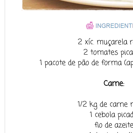
2 xíc. muçarela 
2 tomates pic
1 pacote de pão de forma (
Carne:
1/2 kg de carne 
1 cebola pica
fio de azeit