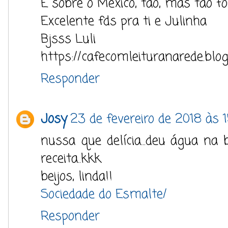
É sobre o México, tão, mas tão fo
Excelente fds pra ti e Julinha
Bjsss Luli
https://cafecomleituranarede.blo
Responder
Josy
23 de fevereiro de 2018 às 
nussa que delícia...deu água na b
receita..kkk
beijos, linda!!
Sociedade do Esmalte/
Responder