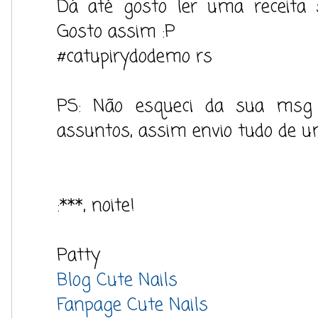
Dá até gosto ler uma receita s
Gosto assim :P
#catupirydodemo rs
PS: Não esqueci da sua msg n
assuntos, assim envio tudo de u
:***, noite!
Patty
Blog Cute Nails
Fanpage Cute Nails