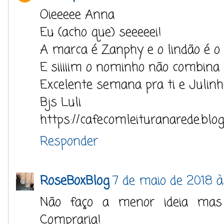
Oieeeee Anna
Eu (acho que) seeeeei!
A marca é Zanphy e o lindão é o 
E siiiiim o nominho não combina 
Excelente semana pra ti e Julin
Bjs Luli
https://cafecomleituranarede.blo
Responder
RoseBoxBlog
7 de maio de 2018 à
Não faço a menor ideia mas
Compraria!