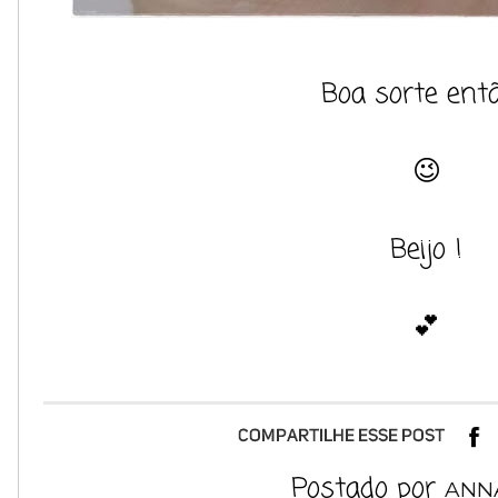
Boa sorte entã
😉
Beijo !
💕
Postado por
ANN