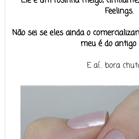
Ele é um rosinha meigo, cintilant
Feelings.
Não sei se eles ainda o comercializa
meu é do antigo 
E aí... bora chut