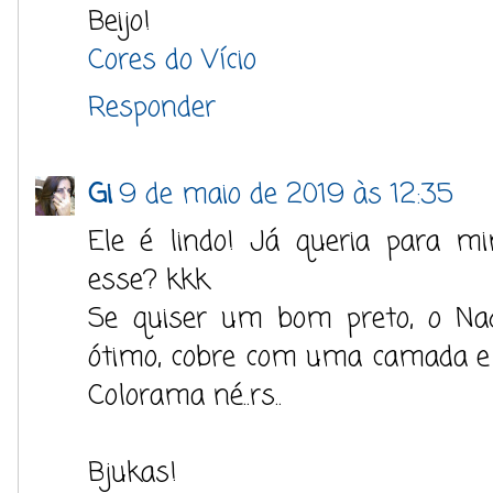
Beijo!
Cores do Vício
Responder
Gi
9 de maio de 2019 às 12:35
Ele é lindo! Já queria para m
esse? kkk
Se quiser um bom preto, o Na
ótimo, cobre com uma camada e b
Colorama né..rs..
Bjukas!